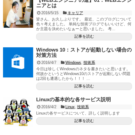
【WEBエンジニアの道】01：WEBエンジ
ニアとは
2016/5/15
キャリア
皆さん、お久しぶりです。 最近、このブログについて
色々考えました。 単純な技術ブログでもいいけど、何
か主題を決めたいなぁーと思いました。 考...
記事を読む
Windows 10：ストアが起動しない場合の
対策方法
2016/4/7
Windows
,
技術系
今日は珍しくWindowsのネタを書きたいと思います。
何故かというとWindows10のストアが起動しない問題
は2回も遭遇したから！！！ ...
記事を読む
Linuxの基本的な各サービス説明
2016/4/2
Linux
,
技術系
Linuxの各サービスについて、詳しく説明します
記事を読む