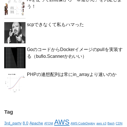
う！
scpできなくて私もハマった
GoのコードからDockerイメージのpullを実装す
る（bufio.Scannerかわいい）
PHPの連想配列は常にin_arrayより速いのか
Tag
AWS
3rd_party
8.0
Apache
ATOM
AWS CodeDeploy
aws s3
Bash
CDN