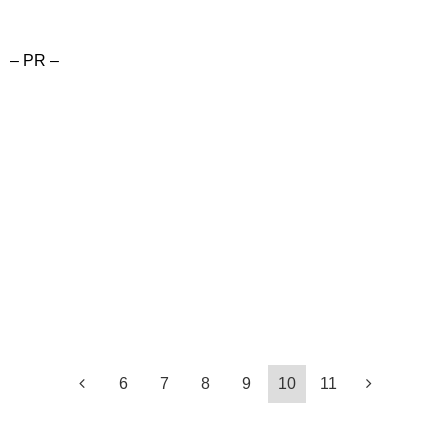
– PR –
6
7
8
9
10
11