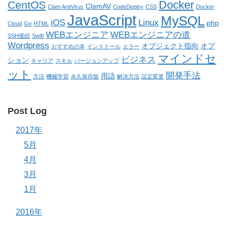
Docker
CentOS
ClamAV
Clam AntiVirus
CodeDeploy
CSS
Docker
JavaScript
MySQL
iOS
Linux
php
Cloud
Go
HTML
WEBエンジニア
WEBエンジニアの道
SSH接続
Swift
Wordpress
オブジェクト指向
オプ
おすすめの本
インストール
エラー
マインドセ
ビジネス
ション
キャリア
スキル
バージョンアップ
ット
開発手法
用語
方法
機械学習
永久保存版
解決方法
設定変更
Post Log
2017年
5月
4月
3月
1月
2016年