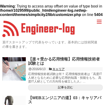
Warning
: Trying to access array offset on value of type bool in
/home/r1029599/public_html/engineer-log.net/wp-
content/themes/simplicity2/lib/customizer.php
on line
5404
某ITスタートアップで代表をやっています。基本的には技術関連
の事を書きます。
【楽々受かる応用情報】応用情報技術者
試験とは
2016/6/13
キャリア
応用情報技術者試験は何？ 応用情報技術者は「高度IT
人材となるために必要な応用的知識・技能をもち、高
度IT人材としての方向性を確立した人」...
記事を読む
【WEBエンジニアの道】03：キャリアパ
ス