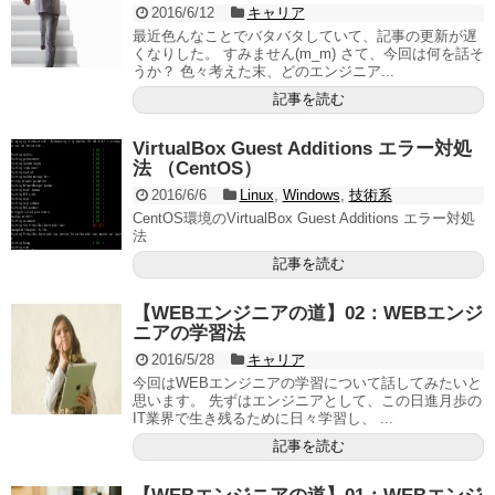
2016/6/12
キャリア
最近色んなことでバタバタしていて、記事の更新が遅
くなりした。 すみません(m_m) さて、今回は何を話そ
うか？ 色々考えた末、どのエンジニア...
記事を読む
VirtualBox Guest Additions エラー対処
法 （CentOS）
2016/6/6
Linux
,
Windows
,
技術系
CentOS環境のVirtualBox Guest Additions エラー対処
法
記事を読む
【WEBエンジニアの道】02：WEBエンジ
ニアの学習法
2016/5/28
キャリア
今回はWEBエンジニアの学習について話してみたいと
思います。 先ずはエンジニアとして、この日進月歩の
IT業界で生き残るために日々学習し、 ...
記事を読む