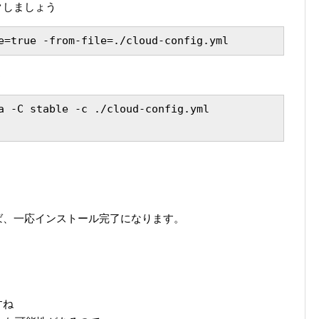
クしましょう
e=true -from-file=./cloud-config.yml
う
a -C stable -c ./cloud-config.yml

れば、一応インストール完了になります。
すね