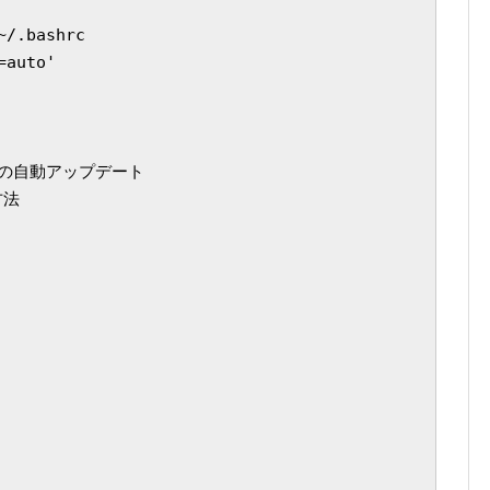
/.bashrc

auto'

 #OSの自動アップデート

法
