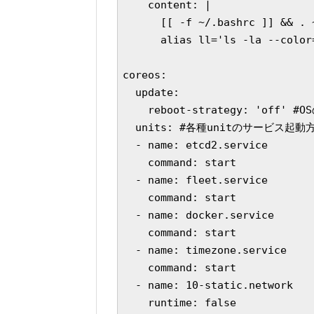
    content: |

      [[ -f ~/.bashrc ]] && . ~
      alias ll='ls -la --color=
coreos:

  update:

    reboot-strategy: 'off'
  units: #各種unitのサービス起動方
  - name: etcd2.service

    command: start

  - name: fleet.service

    command: start

  - name: docker.service

    command: start

  - name: timezone.service

    command: start

  - name: 10-static.network

    runtime: false
