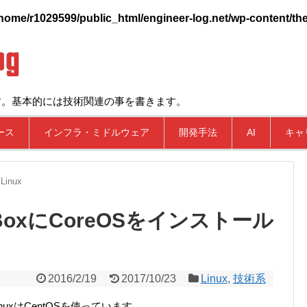
home/r1029599/public_html/engineer-log.net/wp-content/the
す。基本的には技術関連の事を書きます。
ース
インフラ・ミドルウェア
開発手法
AI
キャ
Linux
alBoxにCoreOSをインストール
2016/2/19
2017/10/23
Linux
,
技術系
uxはCentOSを使っています。