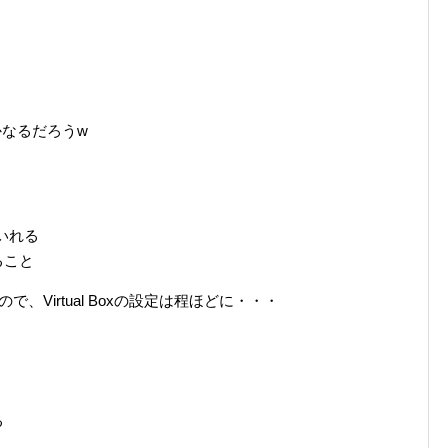
かなるだろうw
をいれる
ること
、Virtual Boxの設定は程ほどに・・・
る