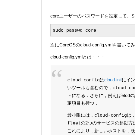
coreユーザーのパスワードを設定して、
sudo passwd core
次にCoreOSのcloud-config.ymlを書
cloud-config.ymlとは・・・
cloud-config
は
cloud-init
にイン
いツールも含むので，
cloud-co
トになる．さらに，例えばetcdの設定
定項目も持つ．
最小限には，
cloud-config
は
fleet
の2つのサービスの起動方
これにより，新しいホストを，既