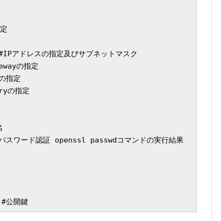
定

x/24 #IPアドレスの指定及びサブネットマスク

tewayの指定

yの指定

aryの指定



  # パスワード認証 openssl passwdコマンドの実行結果

  #公開鍵