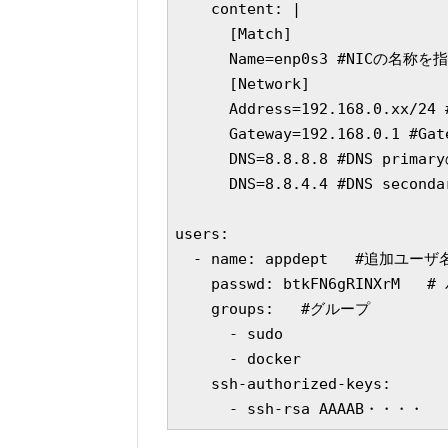
    content: |

      [Match]

      Name=enp0s3 #NICの名称を指
      [Network]

      Address=192.168.0.x
      Gateway=192.168.0.1 #Ga
      DNS=8.8.8.8 #DNS primar
      DNS=8.8.4.4 #DNS second
users:

  - name: appdept   #追加ユーザ名
    passwd: btkFN6gRINXrM 
    groups:   #グループ

      - sudo

      - docker

    ssh-authorized-keys:

      - ssh-rsa AAAAB・・・・ 