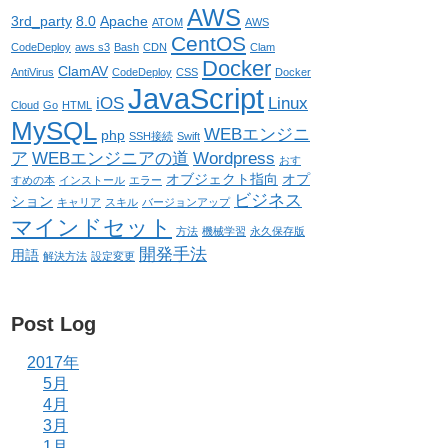
AWS
3rd_party
8.0
Apache
ATOM
AWS
CentOS
CodeDeploy
aws s3
Bash
CDN
Clam
Docker
ClamAV
AntiVirus
CodeDeploy
CSS
Docker
JavaScript
iOS
Linux
Cloud
Go
HTML
MySQL
WEBエンジニ
php
SSH接続
Swift
ア
WEBエンジニアの道
Wordpress
おす
オブジェクト指向
オプ
すめの本
インストール
エラー
ビジネス
ション
キャリア
スキル
バージョンアップ
マインドセット
方法
機械学習
永久保存版
開発手法
用語
解決方法
設定変更
Post Log
2017年
5月
4月
3月
1月