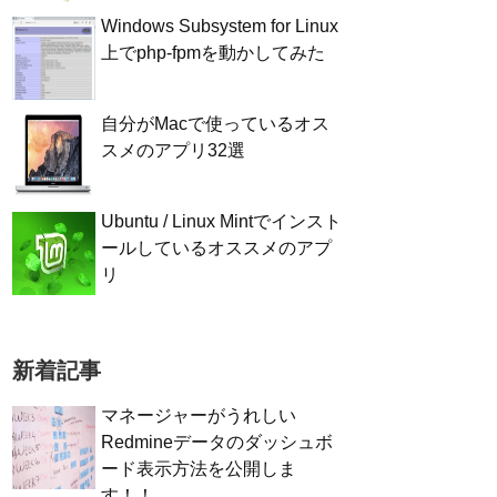
Windows Subsystem for Linux
上でphp-fpmを動かしてみた
自分がMacで使っているオス
スメのアプリ32選
Ubuntu / Linux Mintでインスト
ールしているオススメのアプ
リ
新着記事
マネージャーがうれしい
Redmineデータのダッシュボ
ード表示方法を公開しま
す！！