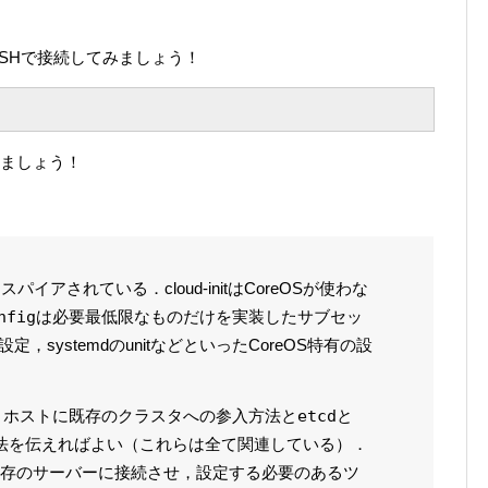
SSHで接続してみましょう！
いてみましょう！
スパイアされている．cloud-initはCoreOSが使わな
nfig
は必要最低限なものだけを実装したサブセッ
，systemdのunitなどといったCoreOS特有の設
，ホストに既存のクラスタへの参入方法と
etcd
と
法を伝えればよい（これらは全て関連している）．
存のサーバーに接続させ，設定する必要のあるツ