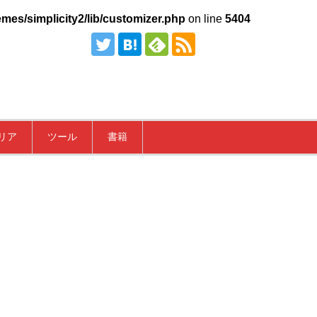
mes/simplicity2/lib/customizer.php
on line
5404
リア
ツール
書籍