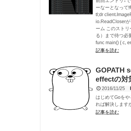
前回エントリ↓で
ーなーとなって悔しか
tl;dr client.
io.ReadClos
ーム このストリー
る）まで待つ必
func main() { c, e
記事を読む
GOPATH se
effectの
2016/11/25
はじめてGoをや
れば解決しますか war
記事を読む