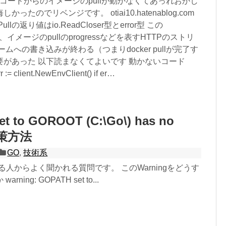
コードからのイメージのpullが動かなくてあっれおかし
ったのでリベンジです。 otiai10.hatenablog.com
ImagePullの返り値はio.ReadCloser型とerror型 この
erが、イメージのpullのprogressなどを表すHTTPのストリ
ムへの書き込みが終わる（つまりdocker pullが完了す
要があった 以下読まなくてよいです 動かないコード
rr := client.NewEnvClient() if er…
t to GOROOT (C:\Go\) has no
対策方法
GO
,
技術系
る人からよく聞かれる質問です。 このWarningをどうす
ning: GOPATH set to...