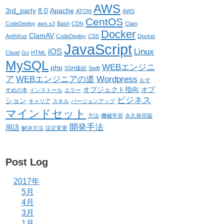
AWS
3rd_party
8.0
Apache
ATOM
AWS
CentOS
CodeDeploy
aws s3
Bash
CDN
Clam
Docker
ClamAV
AntiVirus
CodeDeploy
CSS
Docker
JavaScript
iOS
Linux
Cloud
Go
HTML
MySQL
WEBエンジニ
php
SSH接続
Swift
ア
WEBエンジニアの道
Wordpress
おす
オブジェクト指向
オプ
すめの本
インストール
エラー
ビジネス
ション
キャリア
スキル
バージョンアップ
マインドセット
方法
機械学習
永久保存版
開発手法
用語
解決方法
設定変更
Post Log
2017年
5月
4月
3月
1月