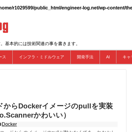
home/r1029599/public_html/engineer-log.net/wp-content/the
す。基本的には技術関連の事を書きます。
ース
インフラ・ミドルウェア
開発手法
AI
キャ
からDockerイメージのpullを実装
o.Scannerかわいい）
Docker