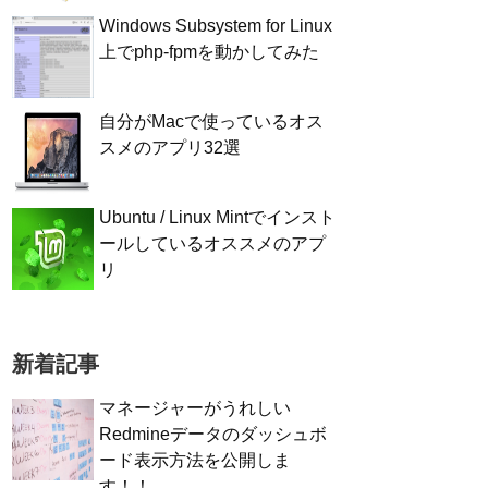
Windows Subsystem for Linux
上でphp-fpmを動かしてみた
自分がMacで使っているオス
スメのアプリ32選
Ubuntu / Linux Mintでインスト
ールしているオススメのアプ
リ
新着記事
マネージャーがうれしい
Redmineデータのダッシュボ
ード表示方法を公開しま
す！！