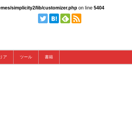
mes/simplicity2/lib/customizer.php
on line
5404
リア
ツール
書籍