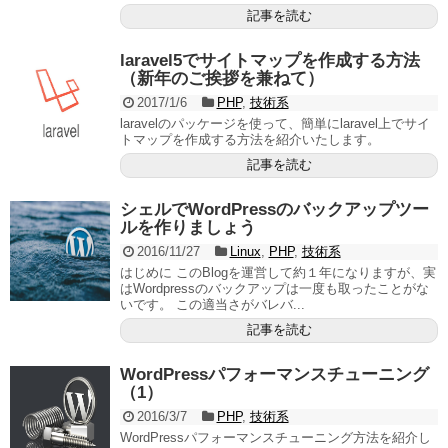
記事を読む
laravel5でサイトマップを作成する方法
（新年のご挨拶を兼ねて）
2017/1/6
PHP
,
技術系
laravelのパッケージを使って、簡単にlaravel上でサイ
トマップを作成する方法を紹介いたします。
記事を読む
シェルでWordPressのバックアップツー
ルを作りましょう
2016/11/27
Linux
,
PHP
,
技術系
はじめに このBlogを運営して約１年になりますが、実
はWordpressのバックアップは一度も取ったことがな
いです。 この適当さがバレバ...
記事を読む
WordPressパフォーマンスチューニング
（1）
2016/3/7
PHP
,
技術系
WordPressパフォーマンスチューニング方法を紹介し