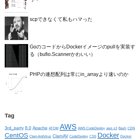
scpできなくて私もハマった
GoのコードからDockerイメージのpullを実装す
る（bufio.Scannerかわいい）
PHPの連想配列は常にin_arrayより速いのか
Tag
AWS
3rd_party
8.0
Apache
ATOM
AWS CodeDeploy
aws s3
Bash
CDN
Docker
CentOS
ClamAV
Clam AntiVirus
CodeDeploy
CSS
Docker