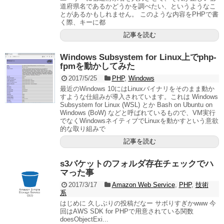
道府県名であるかどうかを調べたい、というようなこ
とがあるかもしれません。 このような内容をPHPで書
く際、キーに都
記事を読む
Windows Subsystem for Linux上でphp-
fpmを動かしてみた
2017/5/25
PHP
,
Windows
最近のWindows 10にはLinuxバイナリをそのまま動か
すような仕組みが導入されています。これは Windows
Subsystem for Linux (WSL) とか Bash on Ubuntu on
Windows (BoW) などと呼ばれているもので、VM実行
でなくWindowsネイティブでLinuxを動かすという意欲
的な取り組みで
記事を読む
s3バケットのフォルダ存在チェックでハ
マった事
2017/3/17
Amazon Web Service
,
PHP
,
技術
系
はじめに 久しぶりの投稿だなー サボりすぎかwww 今
回はAWS SDK for PHPで用意されている関数
doesObjectExi...