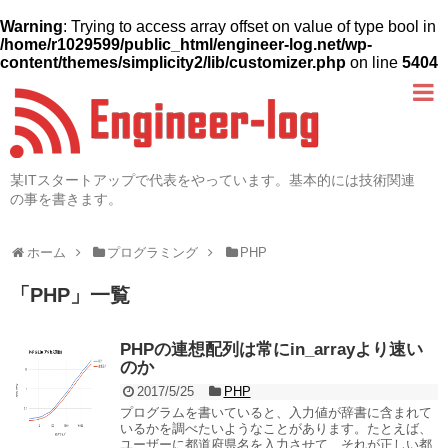
Warning
: Trying to access array offset on value of type bool in
/home/r1029599/public_html/engineer-log.net/wp-
content/themes/simplicity2/lib/customizer.php
on line
5404
某ITスタートアップで代表をやっています。基本的には技術関連
の事を書きます。
ホーム
プログラミング
PHP
「
PHP
」
一覧
PHPの連想配列は常にin_arrayより速い
のか
2017/5/25
PHP
プログラムを書いていると、入力値が辞書に含まれて
いるかを調べたいようなことがあります。たとえば、
ユーザーに都道府県名を入力させて、それが正しい都