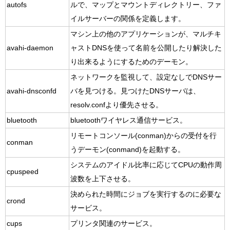
autofs
ルで、マップとマウントディレクトリー、ファ
イルサーバーの関係を定義します。
マシン上の他のアプリケーションが、マルチキ
avahi-daemon
ャストDNSを使って名前を公開したり解決した
り出来るようにするためのデーモン。
ネットワークを監視して、設定なしでDNSサー
avahi-dnsconfd
バを見つける。見つけたDNSサーバは、
resolv.confより優先させる。
bluetooth
bluetoothワイヤレス通信サービス。
リモートコンソール(conman)からの受付を行
conman
うデーモン(conmand)を起動する。
システムのアイドル比率に応じてCPUの動作周
cpuspeed
波数を上下させる。
決められた時間にジョブを実行するのに必要な
crond
サービス。
cups
プリンタ関連のサービス。