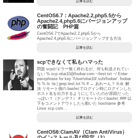
記事を読む
CentOS6.7：Apache2.2,php5.5から
Apache2.4,php5.6にバージョンアップ
の奮闘記 PHP篇
CentOS6.7でApache2.2,php5.5から
Apache2.4,php5.6にバージョンアップする方法
記事を読む
scpできなくて私もハマった
問題 scpがエラー無く終わるが、何も転送されてい
ない % scp otiai10@foobar.com:~/test.txt ~/ Enter
passphrase for key '/User/otiai10/.ssh/foobar': foobar
% % ls -la | grep test.txt % # ← あれーん？ tl;dr, 解
決 リモート側の.bashrcでログイン時にログインした
ホスト名を出力するようにしていたのが原因だった
っぽい？（ナンデ？） # リモートの~/.bashrc ### 以
下をコメントアウトしたら動いた hostname 参考
Linux scp com…
記事を読む
CentOS6:ClamAV（Clam AntiVirus）
のインストール及び設定（2）