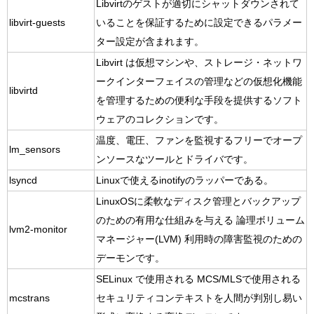
Libvirtのゲストが適切にシャットダウンされて
libvirt-guests
いることを保証するために設定できるパラメー
ター設定が含まれます。
Libvirt は仮想マシンや、ストレージ・ネットワ
ークインターフェイスの管理などの仮想化機能
libvirtd
を管理するための便利な手段を提供するソフト
ウェアのコレクションです。
温度、電圧、ファンを監視するフリーでオープ
lm_sensors
ンソースなツールとドライバです。
lsyncd
Linuxで使えるinotifyのラッパーである。
LinuxOSに柔軟なディスク管理とバックアップ
のための有用な仕組みを与える 論理ボリューム
lvm2-monitor
マネージャー(LVM) 利用時の障害監視のための
デーモンです。
SELinux で使用される MCS/MLSで使用される
mcstrans
セキュリティコンテキストを人間が判別し易い