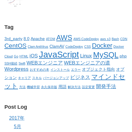
Tag
AWS
3rd_party
8.0
Apache
ATOM
AWS CodeDeploy
aws s3
Bash
CDN
Docker
CentOS
ClamAV
Clam AntiVirus
CodeDeploy
CSS
Docker
JavaScript
MySQL
iOS
Linux
php
Cloud
Go
HTML
WEBエンジニア
WEBエンジニアの道
SSH接続
Swift
Wordpress
オブジェクト指向
オプ
おすすめの本
インストール
エラー
マインドセ
ビジネス
ション
キャリア
スキル
バージョンアップ
ット
開発手法
用語
方法
機械学習
永久保存版
解決方法
設定変更
Post Log
2017年
5月