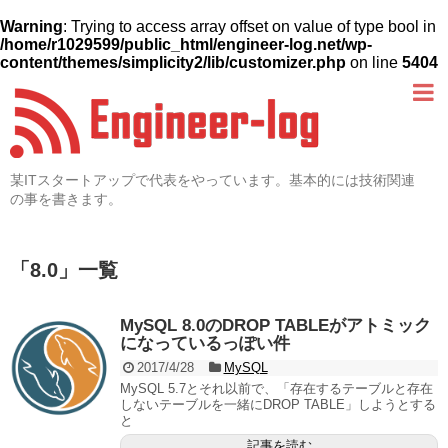
Warning
: Trying to access array offset on value of type bool in
/home/r1029599/public_html/engineer-log.net/wp-
content/themes/simplicity2/lib/customizer.php
on line
5404
某ITスタートアップで代表をやっています。基本的には技術関連
の事を書きます。
「
8.0
」
一覧
MySQL 8.0のDROP TABLEがアトミック
になっているっぽい件
2017/4/28
MySQL
MySQL 5.7とそれ以前で、「存在するテーブルと存在
しないテーブルを一緒にDROP TABLE」しようとする
と
記事を読む