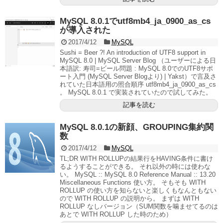
MySQL 8.0.1でutf8mb4_ja_0900_as_cs
が導入された
2017/4/12
MySQL
Sushi = Beer ?! An introduction of UTF8 support in
MySQL 8.0 | MySQL Server Blog （ユーザーによる日
本語訳: 寿司=ビール問題 : MySQL 8.0でのUTF8サポ
ート入門 (MySQL Server Blogより) | Yakst）で言及さ
れていた日本語用の照合順序 utf8mb4_ja_0900_as_cs
。 MySQL 8.0.1 で実装されていたので試してみた。
記事を読む
MySQL 8.0.1の新顔、GROUPING集約関
数
2017/4/12
MySQL
TL;DR WITH ROLLUPの結果行をHAVING条件に書け
るようすることができる。 それ以外の時には使わな
い。 MySQL :: MySQL 8.0 Reference Manual :: 13.20
Miscellaneous Functions 使い方。 そもそも WITH
ROLLUP の使い方を知らないと楽しくもなんともない
ので WITH ROLLUP の説明から。 まずは WITH
ROLLUP なしバージョン（SUM関数を噛ませてるのは
あとで WITH ROLLUP した時のため）