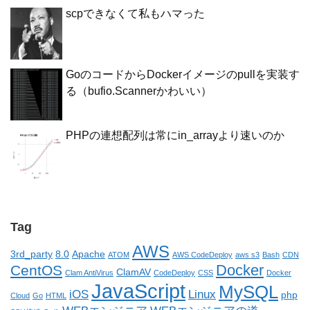
scpできなくて私もハマった
GoのコードからDockerイメージのpullを実装す
る（bufio.Scannerかわいい）
PHPの連想配列は常にin_arrayより速いのか
Tag
AWS
3rd_party
8.0
Apache
ATOM
AWS CodeDeploy
aws s3
Bash
CDN
Docker
CentOS
ClamAV
Clam AntiVirus
CodeDeploy
CSS
Docker
JavaScript
MySQL
iOS
Linux
php
Cloud
Go
HTML