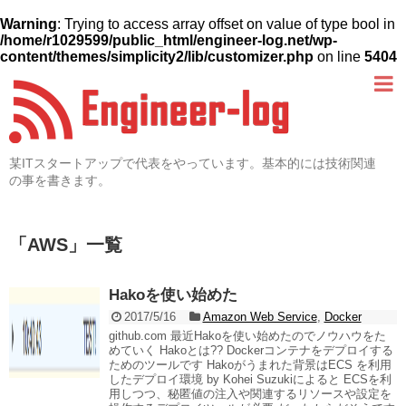
Warning
: Trying to access array offset on value of type bool in
/home/r1029599/public_html/engineer-log.net/wp-
content/themes/simplicity2/lib/customizer.php
on line
5404
某ITスタートアップで代表をやっています。基本的には技術関連
の事を書きます。
「
AWS
」
一覧
Hakoを使い始めた
2017/5/16
Amazon Web Service
,
Docker
github.com 最近Hakoを使い始めたのでノウハウをた
めていく Hakoとは?? Dockerコンテナをデプロイする
ためのツールです Hakoがうまれた背景はECS を利用
したデプロイ環境 by Kohei Suzukiによると ECSを利
用しつつ、秘匿値の注入や関連するリソースや設定を