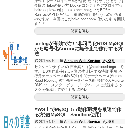
操作するデプロイツールが必要 だったからだそうです
今回のHakoの使い方 Dockerコンテナをデプロイする
hako deployの他に hako oneshotというECSの
RunTaskAPIを呼び出し単発の実行を行うものがある
のですが、今回はこのhako oneshotを使います 今回試
すもの…
記事を読む
binlogが有効でない非暗号化RDS MySQL
から暗号化Auroraに無停止で移行する方
法
2017/5/10
Amazon Web Service
,
MySQL
セクションナイン の 吉田真吾（@yoshidashingo）で
す。 DB無停止移行は人類の夢 利用する特徴 手順 移
行元データベース(MySQL) 中間データベース(Aurora
Read Replica) 移行先データベース(暗号化済みAurora)
DMS ソース／ターゲットデータベースに接続する タ
スクを作成して実行する 継続レ…
記事を読む
AWS上でMySQL5.7動作環境を最速で作
る方法(MySQL::Sandbox使用)
2017/4/12
Amazon Web Service
,
MySQL
タイトルからわかるように、最後のエントリーに対抗