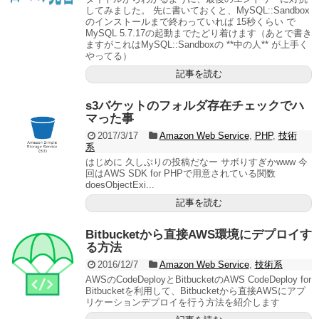
してみました。 先に書いておくと、MySQL::Sandbox
のインストールまで終わっていれば 15秒くらい で
MySQL 5.7.17の起動までたどり着けます（あとで書き
ますがこれはMySQL::Sandboxの **中の人** が上手く
やってる）
記事を読む
s3バケットのフォルダ存在チェックでハ
マった事
2017/3/17
Amazon Web Service
,
PHP
,
技術
系
はじめに 久しぶりの投稿だなー サボりすぎかwww 今
回はAWS SDK for PHPで用意されている関数
doesObjectExi...
記事を読む
Bitbucketから直接AWS環境にデプロイす
る方法
2016/12/7
Amazon Web Service
,
技術系
AWSのCodeDeployとBitbucketのAWS CodeDeploy for
Bitbucketを利用して、Bitbucketから直接AWSにアプ
リケーションデプロイを行う方法を紹介します