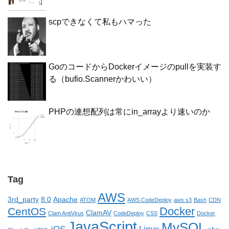
scpできなくて私もハマった
GoのコードからDockerイメージのpullを実装す
る（bufio.Scannerかわいい）
PHPの連想配列は常にin_arrayより速いのか
Tag
AWS
3rd_party
8.0
Apache
ATOM
AWS CodeDeploy
aws s3
Bash
CDN
Docker
CentOS
ClamAV
Clam AntiVirus
CodeDeploy
CSS
Docker
JavaScript
MySQL