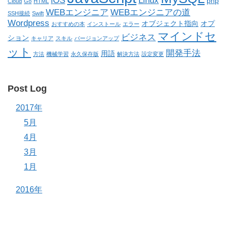
iOS
Linux
php
Cloud
Go
HTML
WEBエンジニア
WEBエンジニアの道
SSH接続
Swift
Wordpress
オブジェクト指向
オプ
おすすめの本
インストール
エラー
マインドセ
ビジネス
ション
キャリア
スキル
バージョンアップ
ット
開発手法
用語
方法
機械学習
永久保存版
解決方法
設定変更
Post Log
2017年
5月
4月
3月
1月
2016年