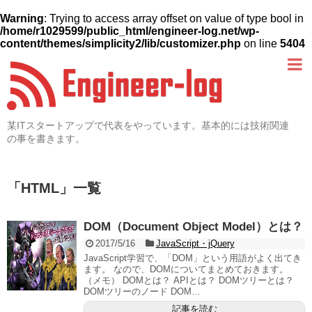
Warning
: Trying to access array offset on value of type bool in
/home/r1029599/public_html/engineer-log.net/wp-
content/themes/simplicity2/lib/customizer.php
on line
5404
某ITスタートアップで代表をやっています。基本的には技術関連
の事を書きます。
「
HTML
」
一覧
DOM（Document Object Model）とは？
2017/5/16
JavaScript・jQuery
JavaScript学習で、「DOM」という用語がよく出てき
ます。 なので、DOMについてまとめておきます。
（メモ） DOMとは？ APIとは？ DOMツリーとは？
DOMツリーのノード DOM…
記事を読む