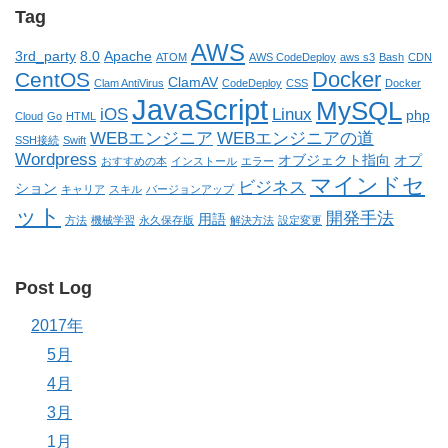
Tag
AWS
3rd_party
8.0
Apache
ATOM
AWS CodeDeploy
aws s3
Bash
CDN
Docker
CentOS
ClamAV
Clam AntiVirus
CodeDeploy
CSS
Docker
JavaScript
MySQL
iOS
Linux
php
Cloud
Go
HTML
WEBエンジニア
WEBエンジニアの道
SSH接続
Swift
Wordpress
オブジェクト指向
オプ
おすすめの本
インストール
エラー
マインドセ
ビジネス
ション
キャリア
スキル
バージョンアップ
ット
開発手法
用語
方法
機械学習
永久保存版
解決方法
設定変更
Post Log
2017年
5月
4月
3月
1月