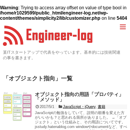
Warning
: Trying to access array offset on value of type bool in
/home/r1029599/public_html/engineer-log.net/wp-
content/themes/simplicity2/lib/customizer.php
on line
5404
某ITスタートアップで代表をやっています。基本的には技術関連
の事を書きます。
「
オブジェクト指向
」
一覧
オブジェクト指向の用語「プロパティ」
「メソッド」
2017/5/1
JavaScript・jQuery
,
書籍
JavaScriptの勉強をしていて、説明の順番を変えた方
がいいかも？と思われる箇所がありました。 →「オブ
ジェクト」という仕組みと、その用語についてです。
jsstudy.hatenablog.com windowやdocumentなど、すべ