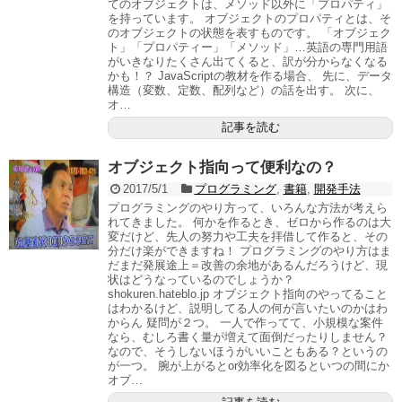
てのオブジェクトは、メソッド以外に「プロパティ」
を持っています。 オブジェクトのプロパティとは、そ
のオブジェクトの状態を表すものです。 「オブジェク
ト」「プロパティー」「メソッド」…英語の専門用語
がいきなりたくさん出てくると、訳が分からなくなる
かも！？ JavaScriptの教材を作る場合、 先に、データ
構造（変数、定数、配列など）の話を出す。 次に、
オ…
記事を読む
オブジェクト指向って便利なの？
2017/5/1
プログラミング
,
書籍
,
開発手法
プログラミングのやり方って、いろんな方法が考えら
れてきました。 何かを作るとき、ゼロから作るのは大
変だけど、先人の努力や工夫を拝借して作ると、その
分だけ楽ができますね！ プログラミングのやり方はま
だまだ発展途上＝改善の余地があるんだろうけど、現
状はどうなっているのでしょうか？
shokuren.hateblo.jp オブジェクト指向のやってること
はわかるけど、説明してる人の何が言いたいのかはわ
からん 疑問が２つ。 一人で作ってて、小規模な案件
なら、むしろ書く量が増えて面倒だったりしません？
なので、そうしないほうがいいこともある？というの
が一つ。 腕が上がるとor効率化を図るといつの間にか
オブ…