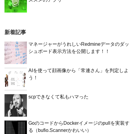
新着記事
マネージャーがうれしいRedmineデータのダッ
シュボード表示方法を公開します！！
AIを使って顔画像から「常連さん」を判定しよ
う！
scpできなくて私もハマった
GoのコードからDockerイメージのpullを実装す
る（bufio.Scannerかわいい）