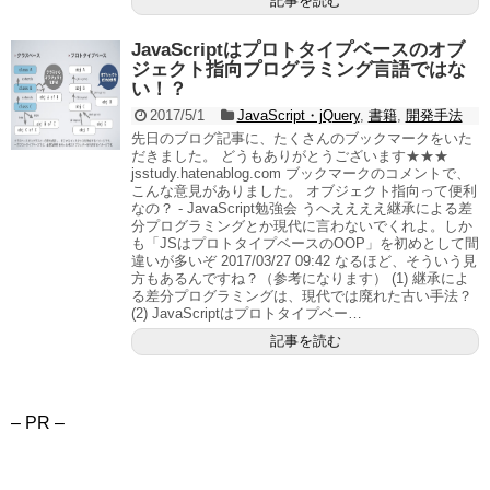
記事を読む
JavaScriptはプロトタイプベースのオブ
ジェクト指向プログラミング言語ではな
い！？
2017/5/1
JavaScript・jQuery
,
書籍
,
開発手法
先日のブログ記事に、たくさんのブックマークをいた
だきました。 どうもありがとうございます★★★
jsstudy.hatenablog.com ブックマークのコメントで、
こんな意見がありました。 オブジェクト指向って便利
なの？ - JavaScript勉強会 うへええええ継承による差
分プログラミングとか現代に言わないでくれよ。しか
も「JSはプロトタイプベースのOOP」を初めとして間
違いが多いぞ 2017/03/27 09:42 なるほど、そういう見
方もあるんですね？（参考になります） (1) 継承によ
る差分プログラミングは、現代では廃れた古い手法？
(2) JavaScriptはプロトタイプベー…
記事を読む
– PR –