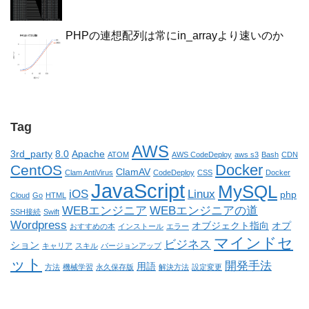
PHPの連想配列は常にin_arrayより速いのか
Tag
AWS
3rd_party
8.0
Apache
ATOM
AWS CodeDeploy
aws s3
Bash
CDN
Docker
CentOS
ClamAV
Clam AntiVirus
CodeDeploy
CSS
Docker
JavaScript
MySQL
iOS
Linux
php
Cloud
Go
HTML
WEBエンジニア
WEBエンジニアの道
SSH接続
Swift
Wordpress
オブジェクト指向
オプ
おすすめの本
インストール
エラー
マインドセ
ビジネス
ション
キャリア
スキル
バージョンアップ
ット
開発手法
用語
方法
機械学習
永久保存版
解決方法
設定変更