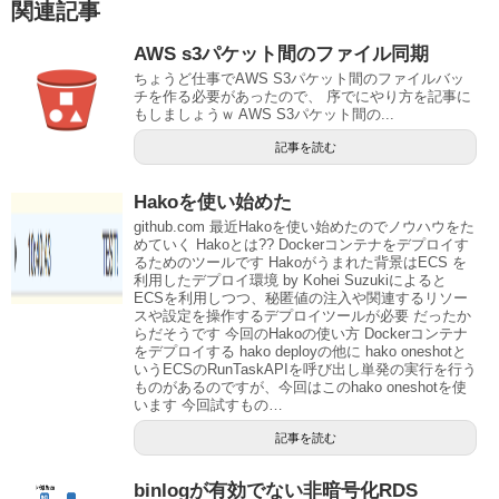
関連記事
AWS s3パケット間のファイル同期
ちょうど仕事でAWS S3パケット間のファイルバッ
チを作る必要があったので、 序でにやり方を記事に
もしましょうｗ AWS S3パケット間の...
記事を読む
Hakoを使い始めた
github.com 最近Hakoを使い始めたのでノウハウをた
めていく Hakoとは?? Dockerコンテナをデプロイす
るためのツールです Hakoがうまれた背景はECS を
利用したデプロイ環境 by Kohei Suzukiによると
ECSを利用しつつ、秘匿値の注入や関連するリソー
スや設定を操作するデプロイツールが必要 だったか
らだそうです 今回のHakoの使い方 Dockerコンテナ
をデプロイする hako deployの他に hako oneshotと
いうECSのRunTaskAPIを呼び出し単発の実行を行う
ものがあるのですが、今回はこのhako oneshotを使
います 今回試すもの…
記事を読む
binlogが有効でない非暗号化RDS