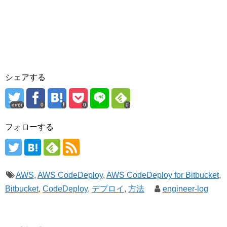
シェアする
error
0
0
0
フォローする
AWS
,
AWS CodeDeploy
,
AWS CodeDeploy for Bitbucket
,
Bitbucket
,
CodeDeploy
,
デプロイ
,
方法
engineer-log