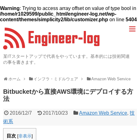
Warning
: Trying to access array offset on value of type bool in
/home/r1029599/public_html/engineer-log.net/wp-
content/themes/simplicity2/lib/customizer.php
on line
5404
某ITスタートアップで代表をやっています。基本的には技術関連
の事を書きます。
ホーム
インフラ・ミドルウェア
Amazon Web Service
Bitbucketから直接AWS環境にデプロイする方
法
2016/12/7
2017/10/23
Amazon Web Service
,
技
術系
目次
[
非表示
]