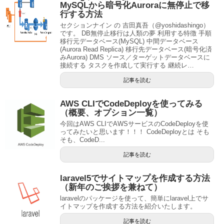
MySQLから暗号化Auroraに無停止で移
行する方法
セクションナイン の 吉田真吾（@yoshidashingo）
です。 DB無停止移行は人類の夢 利用する特徴 手順
移行元データベース(MySQL) 中間データベース
(Aurora Read Replica) 移行先データベース(暗号化済
みAurora) DMS ソース／ターゲットデータベースに
接続する タスクを作成して実行する 継続レ…
記事を読む
AWS CLIでCodeDeployを使ってみる
（概要、オプション一覧）
今回はAWS CLIでAWSサービスのCodeDeployを使
ってみたいと思います！！！ CodeDeployとは そも
そも、CodeD...
記事を読む
laravel5でサイトマップを作成する方法
（新年のご挨拶を兼ねて）
laravelのパッケージを使って、簡単にlaravel上でサ
イトマップを作成する方法を紹介いたします。
記事を読む