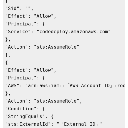
{

"Sid": "",

"Effect": "Allow",

"Principal": {

"Service": "codedeploy.amazonaws.com"

},

"Action": "sts:AssumeRole"

},

{

"Effect": "Allow",

"Principal": {

"AWS": "arn:aws:iam::「AWS Account ID」:root
},

"Action": "sts:AssumeRole",

"Condition": {

"StringEquals": {

"sts:ExternalId": "「External ID」"
