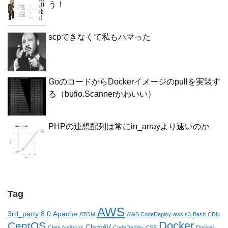
う！
scpできなくて私もハマった
GoのコードからDockerイメージのpullを実装す
る（bufio.Scannerかわいい）
PHPの連想配列は常にin_arrayより速いのか
Tag
AWS
3rd_party
8.0
Apache
ATOM
AWS CodeDeploy
aws s3
Bash
CDN
Docker
CentOS
ClamAV
Clam AntiVirus
CodeDeploy
CSS
Docker