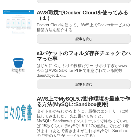
AWS環境でDocker Cloudを使ってみる
（１）
Docker Cloudを使って、AWS上でDockerサービスの
構築方法を紹介する
記事を読む
s3バケットのフォルダ存在チェックでハ
マった事
はじめに 久しぶりの投稿だなー サボりすぎかwww
今回はAWS SDK for PHPで用意されている関数
doesObjectExi...
記事を読む
AWS上でMySQL5.7動作環境を最速で作
る方法(MySQL::Sandbox使用)
タイトルからわかるように、最後のエントリーに対
抗してみました。 先に書いておくと、
MySQL::Sandboxのインストールまで終わっていれ
ば 15秒くらい でMySQL 5.7.17の起動までたどり着
けます（あとで書きますがこれはMySQL::Sandbox
の **中の人** が上手くやってる）