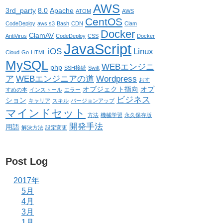
AWS
3rd_party
8.0
Apache
ATOM
AWS
CentOS
CodeDeploy
aws s3
Bash
CDN
Clam
Docker
ClamAV
AntiVirus
CodeDeploy
CSS
Docker
JavaScript
iOS
Linux
Cloud
Go
HTML
MySQL
WEBエンジニ
php
SSH接続
Swift
ア
WEBエンジニアの道
Wordpress
おす
オブジェクト指向
オプ
すめの本
インストール
エラー
ビジネス
ション
キャリア
スキル
バージョンアップ
マインドセット
方法
機械学習
永久保存版
開発手法
用語
解決方法
設定変更
Post Log
2017年
5月
4月
3月
1月