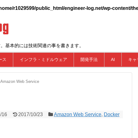
home/r1029599/public_html/engineer-log.net/wp-content/the
す。基本的には技術関連の事を書きます。
ース
インフラ・ミドルウェア
開発手法
AI
キャ
Amazon Web Service
/16
2017/10/23
Amazon Web Service
,
Docker