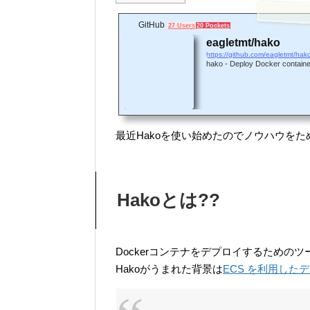
GitHub
27 Users
20 Pockets
eagletmt/hako
https://github.com/eagletmt/hak
hako - Deploy Docker containe
最近Hakoを使い始めたのでノウハウをた
Hakoとは??
Dockerコンテナをデプロイするためのツ
Hakoがうまれた背景は
ECS を利用したデプロ