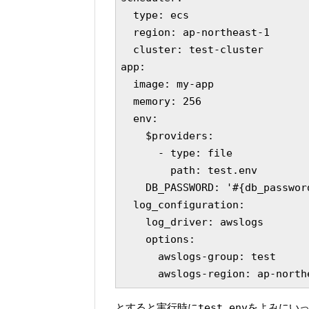
  type: ecs

  region: ap-northeast-1

  cluster: test-cluster

app:

  image: my-app

  memory: 256

  env:

    $providers:

      - type: file

        path: test.env

    DB_PASSWORD: '#{db_password
  log_configuration:

    log_driver: awslogs

    options:

      awslogs-group: test

とすると実行時に
test.env
をよみにい