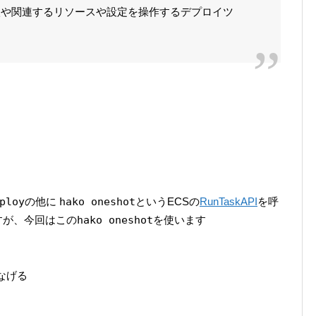
入や関連するリソースや設定を操作するデプロイツ
ploy
の他に
hako oneshot
というECSの
RunTaskAPI
を呼
すが、今回はこの
hako oneshot
を使います
になげる