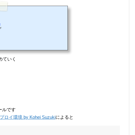
o
r
めていく
ールです
イ環境 by Kohei Suzuki
によると