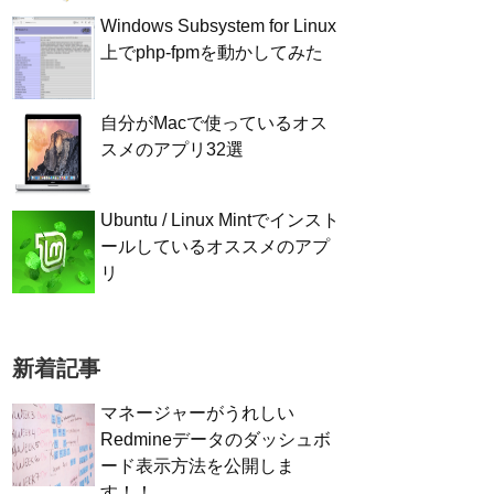
Windows Subsystem for Linux
上でphp-fpmを動かしてみた
自分がMacで使っているオス
スメのアプリ32選
Ubuntu / Linux Mintでインスト
ールしているオススメのアプ
リ
新着記事
マネージャーがうれしい
Redmineデータのダッシュボ
ード表示方法を公開しま
す！！