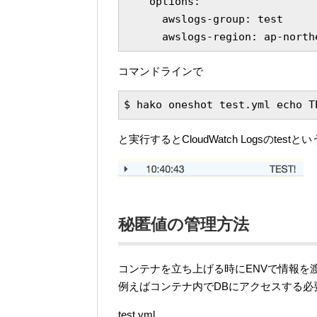
    options:

      awslogs-group: test

コマンドラインで
と実行するとCloudWatch Logsの
秘匿値の管理方法
コンテナを立ち上げる時にENVで情報を
例えばコンテナ内でDBにアクセスする
test.yml