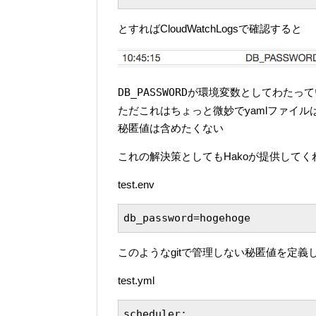
とすればCloudWatchLogsで確認すると
DB_PASSWORD
が環境変数としてわたって
ただこれはちょっと微妙でyamlファイルはgi
秘匿値は含めたくない
これの解決策としてもHakoが提供してく
test.env
db_password=hogehoge
このようなgitで管理しない秘匿値を定義
test.yml
scheduler:
