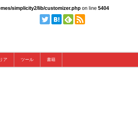
mes/simplicity2/lib/customizer.php
on line
5404
リア
ツール
書籍