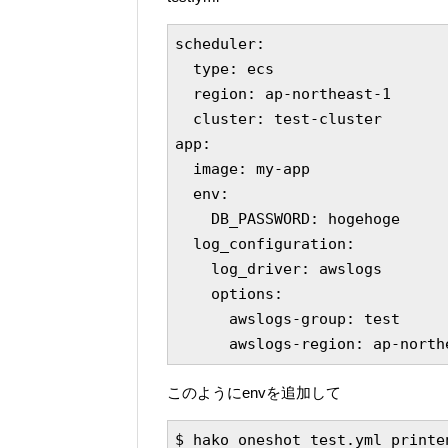
scheduler:

  type: ecs

  region: ap-northeast-1

  cluster: test-cluster

app:

  image: my-app

  env:

    DB_PASSWORD: hogehoge

  log_configuration:

    log_driver: awslogs

    options:

      awslogs-group: test

このようにenvを追加して