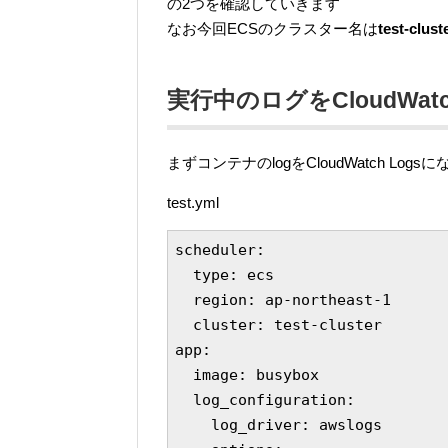
の2つを確認していきます
なお今回ECSのクラスター名は
test-clust
実行中のログをCloudWatc
まずコンテナのlogをCloudWatch Lo
test.yml
scheduler:

  type: ecs

  region: ap-northeast-1

  cluster: test-cluster

app:

  image: busybox

  log_configuration:

    log_driver: awslogs
