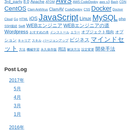
AWS
3rd_party
8.0
Apache
ATOM
AWS CodeDeploy
aws s3
Bash
CDN
Docker
CentOS
ClamAV
Clam AntiVirus
CodeDeploy
CSS
Docker
JavaScript
MySQL
iOS
Linux
php
Cloud
Go
HTML
WEBエンジニア
WEBエンジニアの道
SSH接続
Swift
Wordpress
オブジェクト指向
オプ
おすすめの本
インストール
エラー
マインドセ
ビジネス
ション
キャリア
スキル
バージョンアップ
ット
開発手法
用語
方法
機械学習
永久保存版
解決方法
設定変更
Post Log
2017年
5月
4月
3月
1月
2016年