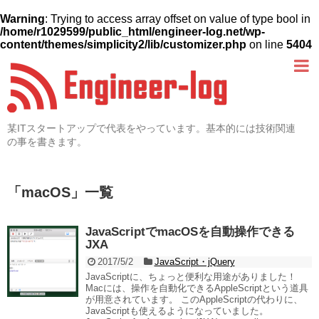
Warning
: Trying to access array offset on value of type bool in
/home/r1029599/public_html/engineer-log.net/wp-
content/themes/simplicity2/lib/customizer.php
on line
5404
某ITスタートアップで代表をやっています。基本的には技術関連
の事を書きます。
「
macOS
」
一覧
JavaScriptでmacOSを自動操作できる
JXA
2017/5/2
JavaScript・jQuery
JavaScriptに、ちょっと便利な用途がありました！
Macには、操作を自動化できるAppleScriptという道具
が用意されています。 このAppleScriptの代わりに、
JavaScriptも使えるようになっていました。