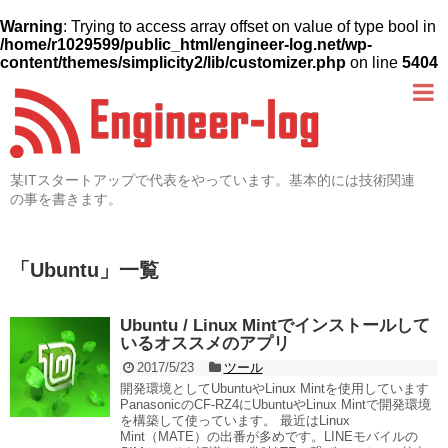
Warning
: Trying to access array offset on value of type bool in
/home/r1029599/public_html/engineer-log.net/wp-
content/themes/simplicity2/lib/customizer.php
on line
5404
某ITスタートアップで代表をやっています。基本的には技術関連
の事を書きます。
「
Ubuntu
」
一覧
Ubuntu / Linux Mintでインストールして
いるオススメのアプリ
2017/5/23
ツール
開発環境としてUbuntuやLinux Mintを使用しています
PanasonicのCF-RZ4にUbuntuやLinux Mintで開発環境
を構築して使っています。 最近はLinux
Mint（MATE）の出番が多めです。LINEモバイルの