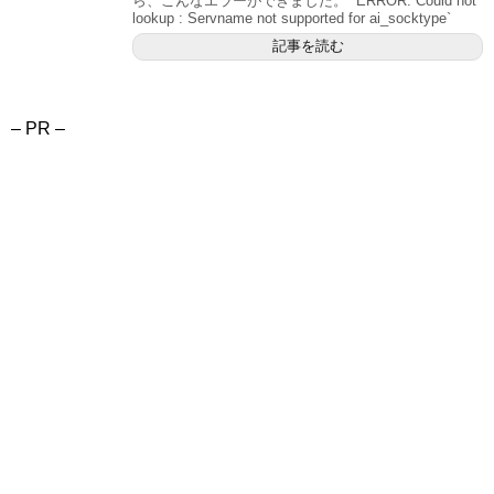
ら、こんなエラーができました。 `ERROR: Could not
lookup : Servname not supported for ai_socktype`
記事を読む
– PR –