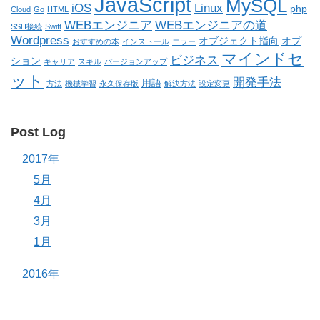
JavaScript
MySQL
iOS
Linux
php
Cloud
Go
HTML
WEBエンジニア
WEBエンジニアの道
SSH接続
Swift
Wordpress
オブジェクト指向
オプ
おすすめの本
インストール
エラー
マインドセ
ビジネス
ション
キャリア
スキル
バージョンアップ
ット
開発手法
用語
方法
機械学習
永久保存版
解決方法
設定変更
Post Log
2017年
5月
4月
3月
1月
2016年