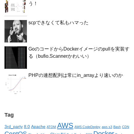
う！
scpできなくて私もハマった
GoのコードからDockerイメージのpullを実装す
る（bufio.Scannerかわいい）
PHPの連想配列は常にin_arrayより速いのか
Tag
AWS
3rd_party
8.0
Apache
ATOM
AWS CodeDeploy
aws s3
Bash
CDN
Docker
CentOS