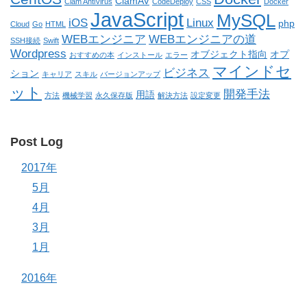
ClamAV
Clam AntiVirus
CodeDeploy
CSS
Docker
JavaScript
MySQL
iOS
Linux
php
Cloud
Go
HTML
WEBエンジニア
WEBエンジニアの道
SSH接続
Swift
Wordpress
オブジェクト指向
オプ
おすすめの本
インストール
エラー
マインドセ
ビジネス
ション
キャリア
スキル
バージョンアップ
ット
開発手法
用語
方法
機械学習
永久保存版
解決方法
設定変更
Post Log
2017年
5月
4月
3月
1月
2016年