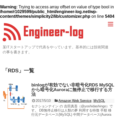
Warning
: Trying to access array offset on value of type bool in
/home/r1029599/public_html/engineer-log.net/wp-
content/themes/simplicity2/lib/customizer.php
on line
5404
某ITスタートアップで代表をやっています。基本的には技術関連
の事を書きます。
「
RDS
」
一覧
binlogが有効でない非暗号化RDS MySQL
から暗号化Auroraに無停止で移行する方
法
2017/5/10
Amazon Web Service
,
MySQL
セクションナイン の 吉田真吾（@yoshidashingo）で
す。 DB無停止移行は人類の夢 利用する特徴 手順 移
行元データベース(MySQL) 中間データベース(Aurora