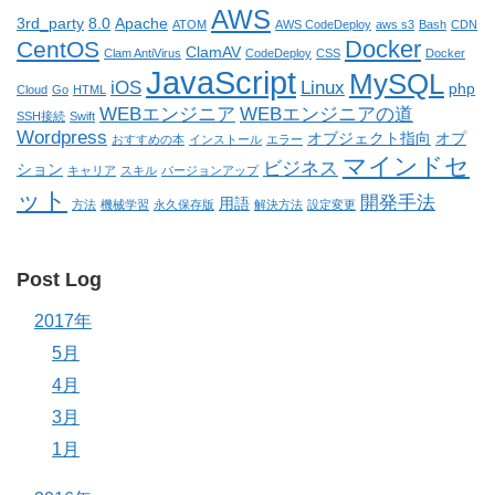
AWS
3rd_party
8.0
Apache
ATOM
AWS CodeDeploy
aws s3
Bash
CDN
Docker
CentOS
ClamAV
Clam AntiVirus
CodeDeploy
CSS
Docker
JavaScript
MySQL
iOS
Linux
php
Cloud
Go
HTML
WEBエンジニア
WEBエンジニアの道
SSH接続
Swift
Wordpress
オブジェクト指向
オプ
おすすめの本
インストール
エラー
マインドセ
ビジネス
ション
キャリア
スキル
バージョンアップ
ット
開発手法
用語
方法
機械学習
永久保存版
解決方法
設定変更
Post Log
2017年
5月
4月
3月
1月