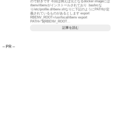
ので好きです 今回は例えば元となるdocker imageには
rbenv/rbenvがインストールされており .bashrcな
り/etc/profile.d/rbenv.shなりに下記のようにPATHが定
義されているものがあるとします export
RBENV_ROOT=/usr/local/rbenv export
PATH="${RBENV_ROOT…
記事を読む
– PR –