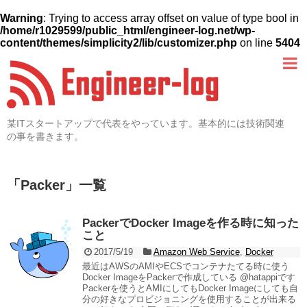
Warning
: Trying to access array offset on value of type bool in
/home/r1029599/public_html/engineer-log.net/wp-
content/themes/simplicity2/lib/customizer.php
on line
5404
某ITスタートアップで代表をやっています。基本的には技術関連
の事を書きます。
「
Packer
」
一覧
PackerでDocker Imageを作る時に知った
こと
2017/5/19
Amazon Web Service
,
Docker
最近はAWSのAMIやECSでコンテナたてる時に使う
Docker ImageをPackerで作成している @hatappiです
Packerを使うとAMIにしてもDocker Imageにしても自
分の好きなプロビジョニングを使用することが出来る