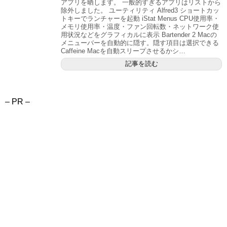
アプリを晒します。 一般的すぎるアプリはリストから
除外しました。 ユーティリティ Alfred3 ショートカッ
トキーでランチャーを起動 iStat Menus CPU使用率・
メモリ使用率・温度・ファン回転数・ネットワーク使
用状況などをグラフィカルに表示 Bartender 2 Macの
メニューバーを自動的に隠す。隠す項目は選択できる
Caffeine Macを自動スリープさせるかシ…
記事を読む
– PR –