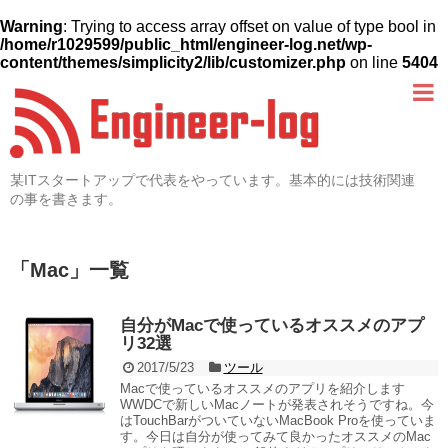
Warning
: Trying to access array offset on value of type bool in
/home/r1029599/public_html/engineer-log.net/wp-
content/themes/simplicity2/lib/customizer.php
on line
5404
某ITスタートアップで代表をやっています。基本的には技術関連
の事を書きます。
「
Mac
」
一覧
自分がMacで使っているオススメのアプ
リ32選
2017/5/23
ツール
Macで使っているオススメのアプリを紹介します
WWDCで新しいMacノートが発表されそうですね。今
はTouchBarがついていないMacBook Proを使っていま
す。今日は自分が使ってみて良かったオススメのMac