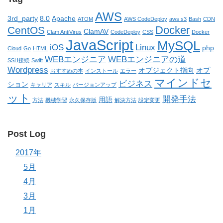
AWS
3rd_party
8.0
Apache
ATOM
AWS CodeDeploy
aws s3
Bash
CDN
Docker
CentOS
ClamAV
Clam AntiVirus
CodeDeploy
CSS
Docker
JavaScript
MySQL
iOS
Linux
php
Cloud
Go
HTML
WEBエンジニア
WEBエンジニアの道
SSH接続
Swift
Wordpress
オブジェクト指向
オプ
おすすめの本
インストール
エラー
マインドセ
ビジネス
ション
キャリア
スキル
バージョンアップ
ット
開発手法
用語
方法
機械学習
永久保存版
解決方法
設定変更
Post Log
2017年
5月
4月
3月
1月