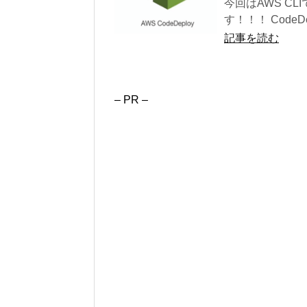
今回はAWS CL
す！！！ CodeDe
記事を読む
– PR –