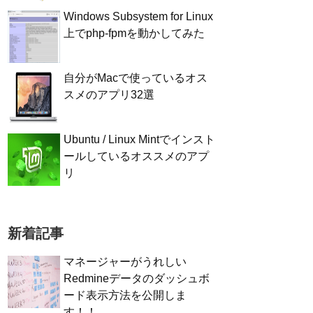
Windows Subsystem for Linux
上でphp-fpmを動かしてみた
自分がMacで使っているオス
スメのアプリ32選
Ubuntu / Linux Mintでインスト
ールしているオススメのアプ
リ
新着記事
マネージャーがうれしい
Redmineデータのダッシュボ
ード表示方法を公開しま
す！！