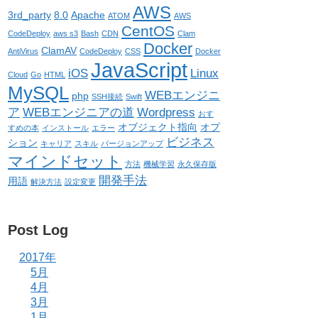
AWS
3rd_party
8.0
Apache
ATOM
AWS
CentOS
CodeDeploy
aws s3
Bash
CDN
Clam
Docker
ClamAV
AntiVirus
CodeDeploy
CSS
Docker
JavaScript
iOS
Linux
Cloud
Go
HTML
MySQL
WEBエンジニ
php
SSH接続
Swift
ア
WEBエンジニアの道
Wordpress
おす
オブジェクト指向
オプ
すめの本
インストール
エラー
ビジネス
ション
キャリア
スキル
バージョンアップ
マインドセット
方法
機械学習
永久保存版
開発手法
用語
解決方法
設定変更
Post Log
2017年
5月
4月
3月
1月