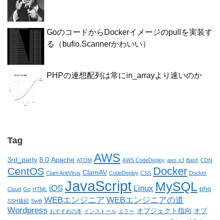
GoのコードからDockerイメージのpullを実装す
る（bufio.Scannerかわいい）
PHPの連想配列は常にin_arrayより速いのか
Tag
AWS
3rd_party
8.0
Apache
ATOM
AWS CodeDeploy
aws s3
Bash
CDN
Docker
CentOS
ClamAV
Clam AntiVirus
CodeDeploy
CSS
Docker
JavaScript
MySQL
iOS
Linux
php
Cloud
Go
HTML
WEBエンジニア
WEBエンジニアの道
SSH接続
Swift
Wordpress
オブジェクト指向
オプ
おすすめの本
インストール
エラー